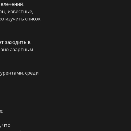
звлечений.
ры, известные,
ко изучить список
ет заходить в
лезно азартным
урентами, среди
е;
, что