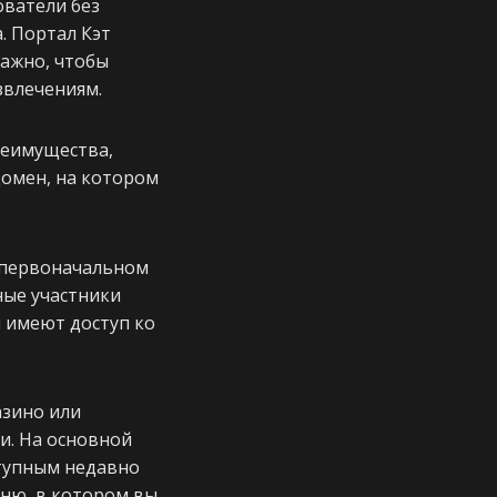
ователи без
. Портал Кэт
важно, чтобы
звлечениям.
реимущества,
домен, на котором
а первоначальном
тные участники
и имеют доступ ко
азино или
и. На основной
ступным недавно
еню, в котором вы