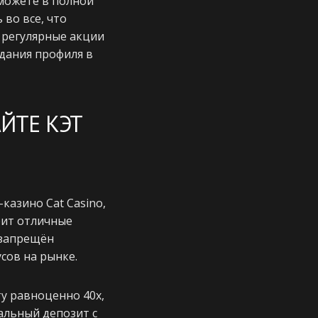
можете в полной
во все, что
, регулярные акции
дания профиля в
ЙТЕ КЭТ
казино Cat Casino,
арит отличные
 запрещён
сов на рынке.
у равноценно 40x,
альный депозит с