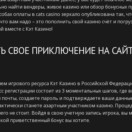
но найти вендеры, живое казино или обзор бонусных 
обах оплаты в cats casino зеркало опубликована так, ч
 что вам надо – это пополнить свой казино счёт и погру
й вместе с Кэт Казино!
ТЬ СВОЕ ПРИКЛЮЧЕНИЕ НА САЙТ
ем игрового ресурса Кэт Казино в Российской Федерац
сс регистрации состоит из 3 моментальных шагов, где 
 почты, создаете пароль и подтверждаете ваши данные
фактически станете азартным участником казино. Проце
его не стоит. Войдя в свою учетную запись игрока, вы 
кой приветственный бонус вы хотите.