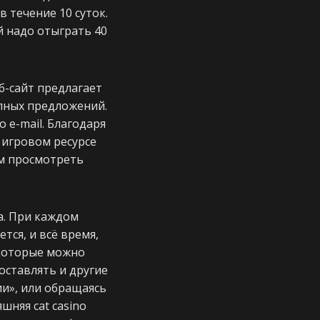
 течение 10 суток.
й надо отыграть 40
б-сайт предлагает
упных предложений.
 e-mail. Благодаря
 игровом ресурсе
ам просмотреть
а. При каждом
ся, и всё время,
 которые можно
оставлять и другие
ии», или обращаясь
шняя cat casino