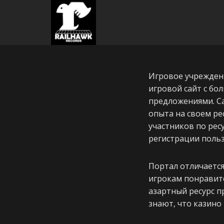
Игровое учрежден
игровой сайт с бо
предложениями. Ca
опыта на своем ре
участников по ресу
регистрации польз
Портал отличается
игрокам понравитс
азартный ресурс п
знают, что казино