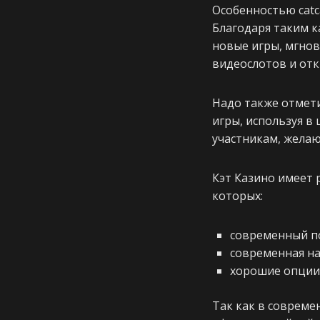
Особенностью catc
Благодаря таким к
новые игры, мгнов
видеослотов и отк
Надо также отмети
игры, используя в
участникам, желаю
Кэт Казино имеет 
которых:
современный п
современная на
хорошие опции 
Так как в совреме