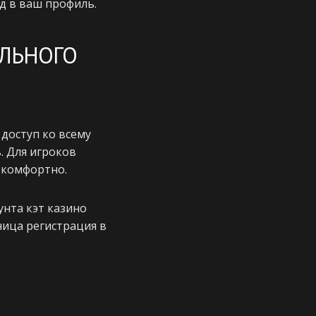
од в ваш профиль.
ИЛЬНОГО
доступ ко всему
. Для игроков
и комфортно.
унта кэт казино
ница регистрация в