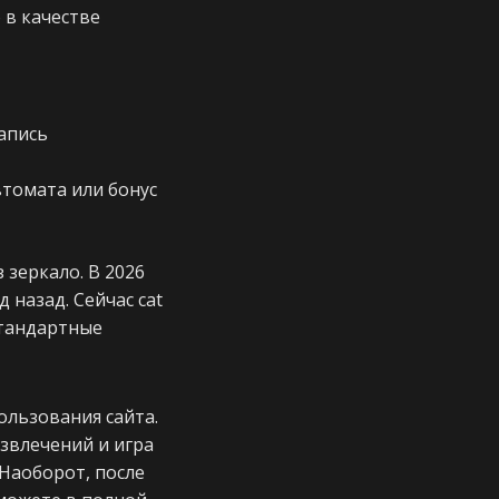
 в качестве
апись
втомата или бонус
 зеркало. В 2026
 назад. Сейчас cat
стандартные
ользования сайта.
звлечений и игра
 Наоборот, после