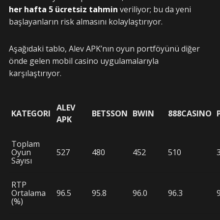
her hafta 5 ücretsiz tahmin
veriliyor; bu da yeni
başlayanların risk almasını kolaylaştırıyor.
Aşağıdaki tablo, Alev APK’nın oyun portföyünü diğer
önde gelen mobil casino uygulamalarıyla
karşılaştırıyor.
ALEV
KATEGORI
BETSSON
BWIN
888CASINO
APK
Toplam
Oyun
527
480
452
510
Sayısı
RTP
Ortalama
96.5
95.8
96.0
96.3
(%)