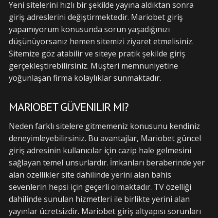
Yeni sitelerini hızlı bir şekilde yayına aldıktan sonra
giriş adreslerini değiştirmektedir. Mariobet giriş
yapamıyorum konusunda sorun yaşadığınızı
düşünüyorsanız hemen sitemizi ziyaret etmelisiniz.
Sitemize göz atabilir ve siteye pratik şekilde giriş
gerçekleştirebilirsiniz. Müşteri memnuniyetine
yoğunlaşan firma kolaylıklar sunmaktadır.
MARIOBET GÜVENILIR MI?
Neden farklı sitelere gitmemeniz konusunu kendiniz
deneyimleyebilirsiniz. Bu avantajlar, Mariobet güncel
giriş adresinin kullanıcılar için cazip hale gelmesini
sağlayan temel unsurlardır. İmkanları beraberinde yer
alan özellikler site dahilinde yerini alan bahis
sevenlerin hepsi için geçerli olmaktadır. TV özelliği
dahilinde sunulan hizmetleri ile birlikte yerini alan
yayınlar ücretsizdir. Mariobet giriş altyapısı sorunları