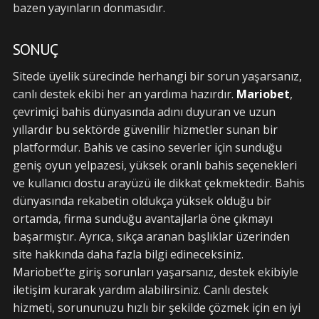
bazen yayınların donmasıdır.
SONUÇ
Sitede üyelik sürecinde herhangi bir sorun yaşarsanız,
canlı destek ekibi her an yardıma hazırdır.
Mariobet
,
çevrimiçi bahis dünyasında adını duyuran ve uzun
yıllardır bu sektörde güvenilir hizmetler sunan bir
platformdur. Bahis ve casino severler için sunduğu
geniş oyun yelpazesi, yüksek oranlı bahis seçenekleri
ve kullanıcı dostu arayüzü ile dikkat çekmektedir. Bahis
dünyasında rekabetin oldukça yüksek olduğu bir
ortamda, firma sunduğu avantajlarla öne çıkmayı
başarmıştır. Ayrıca, sıkça aranan başlıklar üzerinden
site hakkında daha fazla bilgi edineceksiniz.
Mariobet’te giriş sorunları yaşarsanız, destek ekibiyle
iletişim kurarak yardım alabilirsiniz. Canlı destek
hizmeti, sorununuzu hızlı bir şekilde çözmek için en iyi