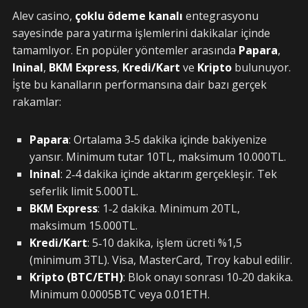
Alev casino,
çoklu ödeme kanalı
entegrasyonu
sayesinde para yatırma işlemlerini dakikalar içinde
tamamlıyor. En popüler yöntemler arasında
Papara
,
Ininal
,
BKM Express
,
Kredi/Kart
ve
Kripto
bulunuyor.
İşte bu kanalların performansına dair bazı gerçek
rakamlar:
Papara
: Ortalama 3‑5 dakika içinde bakiyenize
yansır. Minimum tutar 10TL, maksimum 10.000TL.
Ininal
: 2‑4 dakika içinde aktarım gerçekleşir. Tek
seferlik limit 5.000TL.
BKM Express
: 1‑2 dakika. Minimum 20TL,
maksimum 15.000TL.
Kredi/Kart
: 5‑10 dakika, işlem ücreti %1,5
(minimum 3TL). Visa, MasterCard, Troy kabul edilir.
Kripto (BTC/ETH)
: Blok onayı sonrası 10‑20 dakika.
Minimum 0.0005BTC veya 0.01ETH.