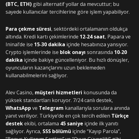
(BTC, ETH)
gibi alternatif yollar da mevcuttur; bu
sayede kullanıcılar tercihlerine göre işlem yapabiliyor.
Para çekme süresi
, sektördeki ortalamanın oldukça
altında. Kredi kartı çekimlerinde
12‑24 saat
, Papara ve
Ininal’de ise
15‑30 dakika
içinde hesabınıza yansıyor.
Crypto işlemlerinde ise
blok onayı
sonrasında
10‑20
dakika
içinde bakiye güncelleniyor. Bu hızlı dönüşler,
oyuncuların kazançlarını uzun beklemeden
kullanabilmelerini sağlıyor.
Alev Casino,
müşteri hizmetleri
konusunda da
yüksek standartları koruyor. 7/24 canlı destek,
WhatsApp
ve
Telegram
kanallarıyla sorulara anında
yanıt veriliyor. Türkiye’de en çok tercih edilen
Türkçe
destek
ekibi, ortalama
45 saniye
içinde ilk yanıtı
sağlıyor. Ayrıca,
SSS bölümü
içinde “Kayıp Parola”,