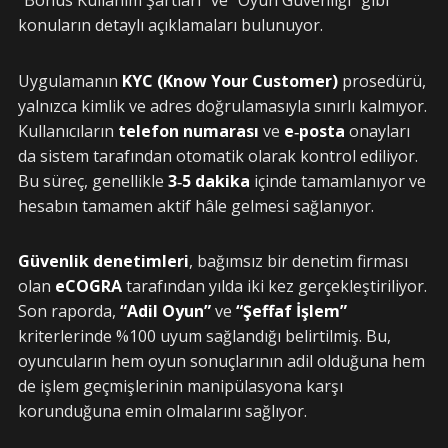
“Bonus Kullanım Şartları” ve “Oyun Güvenliği” gibi
konuların detaylı açıklamaları bulunuyor.
Uygulamanın
KYC (Know Your Customer)
prosedürü,
yalnızca kimlik ve adres doğrulamasıyla sınırlı kalmıyor.
Kullanıcıların
telefon numarası
ve
e‑posta
onayları
da sistem tarafından otomatik olarak kontrol ediliyor.
Bu süreç, genellikle
3‑5 dakika
içinde tamamlanıyor ve
hesabın tamamen aktif hâle gelmesi sağlanıyor.
Güvenlik denetimleri
, bağımsız bir denetim firması
olan
eCOGRA
tarafından yılda iki kez gerçekleştiriliyor.
Son raporda,
“Adil Oyun”
ve
“Şeffaf İşlem”
kriterlerinde %100 uyum sağlandığı belirtilmiş. Bu,
oyuncuların hem oyun sonuçlarının adil olduğuna hem
de işlem geçmişlerinin manipülasyona karşı
korunduğuna emin olmalarını sağlıyor.