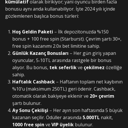
kümülatif
olarak birikiyor; yani oyuncu birden fazla
bonusu aynı anda kullanabiliyor. İşte 2024 yılı içinde
gözlemlenen başlıca bonus türleri:
Hoş Geldin Paketi
– İlk depozitonuzda %150
bonus + 100 free spin (Starburst). Çevrim şartı 30×,
free spin kazanımı 2.0x bet limitine sahip.
Günlük Kazanç Bonusları
– Her gün giriş yapan
oyuncular, 5‑10TL arasında rastgele bir bonus
alıyor. Bu bonus,
tek seferlik
ve
çekilmez
özelliğe
sahip.
Haftalık Cashback
– Haftanın toplam net kaybının
%10’u (maksimum 250TL) geri ödenir. Cashback,
otomatik olarak bakiyeye eklenir ve
20× çevrim
şartı bulunur.
Ay Sonu Çekilişi
– Her ayın son haftasında 5 büyük
kazanan seçilir. Ödüller arasında
5.000TL
nakit,
1000 free spin
ve
VIP üyelik
bulunur.