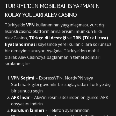
TÜRKIYE’DEN MOBIL BAHIS YAPMANIN
KOLAY YOLLARI ALEV CASINO
Türkiye’de
VPN
kullanımının yaygınlaşması, yurt dışı
lisanslı casino platformlarına erişimi mümkün kıldı.
Alev Casino,
Türkçe dil desteği
ve
TRN (Türk Lirası)
fiyatlandırması
sayesinde yerel kullanıcılara sorunsuz
bir deneyim sunuyor. Aşağıda, Türkiye’den mobil
olarak Alev Casino’ya bağlanmanın temel adımları
sıralanmıştır:
VPN Seçimi
– ExpressVPN, NordVPN veya
Surfshark gibi güvenilir bir sağlayıcıdan Türkiye dışı
bir sunucu seçin.
APK İndir
– Alev’in resmi sitesinden en güncel APK
dosyasını indirin.
Kurulum İzinleri
– Telefon ayarlarından