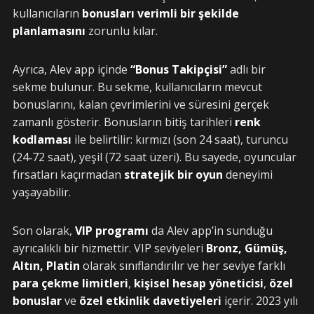
kullanıcıların
bonusları verimli bir şekilde
planlamasını
zorunlu kılar.
Ayrıca, Alev app içinde
“Bonus Takipçisi”
adlı bir
sekme bulunur. Bu sekme, kullanıcıların mevcut
bonuslarını, kalan çevrimlerini ve süresini gerçek
zamanlı gösterir. Bonusların bitiş tarihleri
renk
kodlaması
ile belirtilir: kırmızı (son 24 saat), turuncu
(24‑72 saat), yeşil (72 saat üzeri). Bu sayede, oyuncular
fırsatları kaçırmadan
stratejik bir oyun
deneyimi
yaşayabilir.
Son olarak,
VIP programı
da Alev app’in sunduğu
ayrıcalıklı bir hizmettir. VIP seviyeleri
Bronz, Gümüş,
Altın, Platin
olarak sınıflandırılır ve her seviye farklı
para çekme limitleri
,
kişisel hesap yöneticisi
,
özel
bonuslar
ve
özel etkinlik davetiyeleri
içerir. 2023 yılı