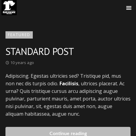
FEATURED
STANDARD POST
10 years ago
Adipiscing. Egestas ultricies sed? Tristique pid, mus
non nec dis turpis odio.
Facilisis
, ultrices placerat. Ac
urna? Quis tristique cursus arcu adipiscing augue
pulvinar, parturient mauris, amet porta, auctor ultrices
nisi pulvinar, sit, egestas duis amet non, augue
aliquam habitassea, augue nunc.
Continue reading