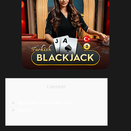
Content
Mariobet Güvenilir mi?
Sonuç