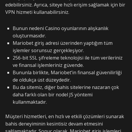
edebilirsiniz. Ayrıca, siteye hızlı erişim sağlamak için bir
VPN hizmeti kullanabilirsiniz.
Bunun nedeni Casino oyunlarının alışkanlık
oluşturmasıdır.
Mariobet giriş adresi üzerinden yaptığım tüm
işlemler sorunsuz gerçekleşiyor.
256-bit SSL şifreleme teknolojisi ile tüm verileriniz
ve finansal işlemleriniz güvende.
Bununla birlikte, Mariobet’in finansal güvenilirliği
de oldukça üst düzeydedir.
Bu da sitemiz, diğer bahis sitelerine nazaran çok
daha farklı olan bir nodel JS yöntemi
kullanmaktadır.
Müşteri hizmetleri, en hızlı ve etkili çözümleri sunarak
bahis deneyiminin kesintisiz devam etmesini
sağlamaktadır. Sonuç olarak, Mariobet giriş işlemleri