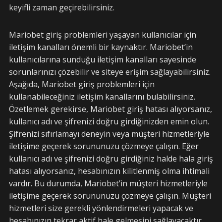
keyifli zaman geçirebilirsiniz.
Mariobet giriş problemleri yaşayan kullanıcılar için
iletişim kanalları önemli bir kaynaktır. Mariobet’in
kullanıcılarına sunduğu iletişim kanalları sayesinde
sorunlarınızı çözebilir ve siteye erişim sağlayabilirsiniz.
Aşağıda, Mariobet giriş problemleri için
kullanabileceğiniz iletişim kanallarını bulabilirsiniz.
Özetlemek gerekirse, Mariobet giriş hatası alıyorsanız,
kullanıcı adı ve şifrenizi doğru girdiğinizden emin olun.
Şifrenizi sıfırlamayı deneyin veya müşteri hizmetleriyle
iletişime geçerek sorununuzu çözmeye çalışın. Eğer
kullanıcı adı ve şifrenizi doğru girdiğiniz halde hala giriş
hatası alıyorsanız, hesabınızın kilitlenmiş olma ihtimali
vardır. Bu durumda, Mariobet’in müşteri hizmetleriyle
iletişime geçerek sorununuzu çözmeye çalışın. Müşteri
hizmetleri size gerekli yönlendirmeleri yapacak ve
hesabınızın tekrar aktif hale gelmesini sağlayacaktır.