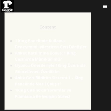
Content
1 King Panelinde Kullanıcı
Deneyimini İyileştiren Geri Dönüşler
Anket Katılımına Bonus: 1 King
Casino’da Mümkün mü?
Oyuncu Önerileriyle 1King Üzerinde
Güncellenen Özellikler
Anlık Geri Bildirim Sistemi 1 – King
Panelinde Nasıl Çalışır?
1King Casino’da Yorumlar ve
Puanlama ile Gelişim Süreci