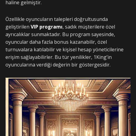
haline gelmiştir.
Özellikle oyuncuların talepleri doğrultusunda
geliştirilen
VIP programı
, sadık müşterilere özel
ayrıcalıklar sunmaktadır. Bu program sayesinde,
oyuncular daha fazla bonus kazanabilir, özel
turnuvalara katılabilir ve kişisel hesap yöneticilerine
erişim sağlayabilirler. Bu tür yenilikler, 1King’in
oyuncularına verdiği değerin bir göstergesidir.