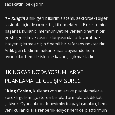
sadakatini pekiştirir.
1 – King’in
anlık geri bildirim sistemi, sektördeki diğer
casinolar için de örnek teşkil etmektedir. Bu sistemin
başarısı, kullanıcı memnuniyetine verilen önemin bir
göstergesidir ve casino dünyasında fark yaratmak
isteyen işletmeler için önemli bir referans noktasıdır.
Anlık geri bildirim mekanizması sayesinde hem
oyuncular hem de işletme kazançlı çıkmaktadır.
1KING CASINO’DA YORUMLAR VE
PUANLAMA ILE GELIŞIM SÜRECI
1King Casino
, kullanıcı yorumları ve puanlamalarla
sürekli gelişim gösteren bir platform olarak dikkat
çekiyor. Oyuncuların deneyimlerini paylaşmaları, hem
yeni kullanıcılara rehberlik ediyor hem de platformun