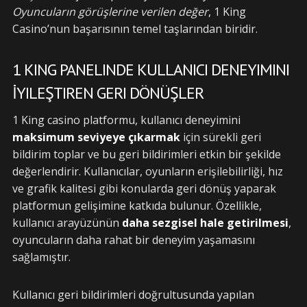
Oyuncuların görüşlerine verilen değer
, 1 King
Casino’nun başarısının temel taşlarından biridir.
1 KING PANELINDE KULLANICI DENEYIMINI
İYILEŞTIREN GERI DÖNÜŞLER
1 King casino platformu, kullanıcı deneyimini
maksimum seviyeye çıkarmak
için sürekli geri
bildirim toplar ve bu geri bildirimleri etkin bir şekilde
değerlendirir. Kullanıcılar, oyunların erişilebilirliği, hız
ve grafik kalitesi gibi konularda geri dönüş yaparak
platformun gelişimine katkıda bulunur. Özellikle,
kullanıcı arayüzünün
daha sezgisel hale getirilmesi
,
oyuncuların daha rahat bir deneyim yaşamasını
sağlamıştır.
Kullanıcı geri bildirimleri doğrultusunda yapılan