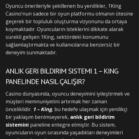
Oyuncu önerileriyle şekillenen bu yenilikler, 1King
Casino’nun sadece bir oyun platformu olmanın ötesine
geçerek bir topluluk oluşturma vizyonunu da ortaya
koymaktadır. Oyuncuların isteklerini dikkate alarak
sürekli gelişen 1King, sektördeki konumunu
sağlamlaştırmakta ve kullanıcılarına benzersiz bir
deneyim sunmaktadır.
ANLIK GERI BILDIRIM SISTEMI 1 – KING
PANELINDE NASIL ÇALIŞIR?
Casino dünyasında, oyuncu deneyimini iyileştirmek ve
müşteri memnuniyetini artırmak her zaman
önceliklidir.
1 – King
, bu hedefe ulaşmak için yenilikçi
bir yaklaşım benimseyerek,
anlık geri bildirim
sistemini
paneline entegre etmiştir. Bu sistem,
oyuncuların oyun sırasında yaşadıkları deneyimleri