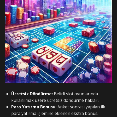
Ücretsiz Döndürme:
Belirli slot oyunlarında
kullanılmak üzere ücretsiz döndürme hakları.
Para Yatırma Bonusu:
Anket sonrası yapılan ilk
para yatırma işlemine eklenen ekstra bonus.