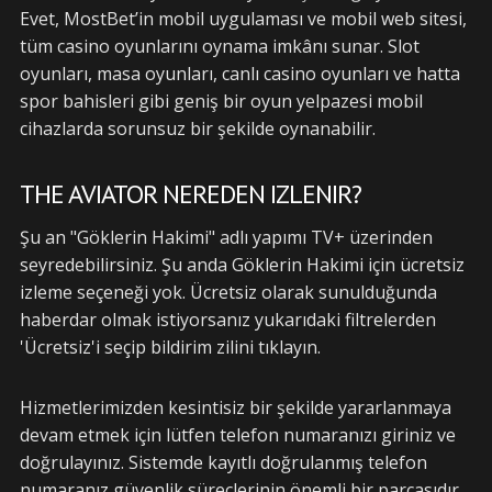
Evet, MostBet’in mobil uygulaması ve mobil web sitesi,
tüm casino oyunlarını oynama imkânı sunar. Slot
oyunları, masa oyunları, canlı casino oyunları ve hatta
spor bahisleri gibi geniş bir oyun yelpazesi mobil
cihazlarda sorunsuz bir şekilde oynanabilir.
THE AVIATOR NEREDEN IZLENIR?
Şu an "Göklerin Hakimi" adlı yapımı TV+ üzerinden
seyredebilirsiniz. Şu anda Göklerin Hakimi için ücretsiz
izleme seçeneği yok. Ücretsiz olarak sunulduğunda
haberdar olmak istiyorsanız yukarıdaki filtrelerden
'Ücretsiz'i seçip bildirim zilini tıklayın.
Hizmetlerimizden kesintisiz bir şekilde yararlanmaya
devam etmek için lütfen telefon numaranızı giriniz ve
doğrulayınız. Sistemde kayıtlı doğrulanmış telefon
numaranız güvenlik süreçlerinin önemli bir parçasıdır.