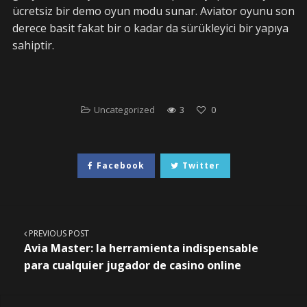
ücretsiz bir demo oyun modu sunar. Aviator oyunu son
derece basit fakat bir o kadar da sürükleyici bir yapıya
sahiptir.
Uncategorized
3
0
Facebook
Twitter
PREVIOUS POST
Avia Master: la herramienta indispensable
para cualquier jugador de casino online