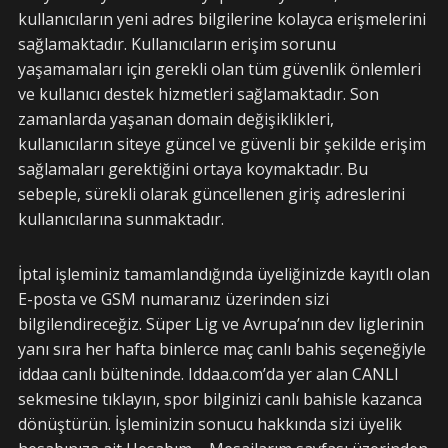
kullanıcıların yeni adres bilgilerine kolayca erişmelerini
sağlamaktadır. Kullanıcıların erişim sorunu
yaşamamaları için gerekli olan tüm güvenlik önlemleri
ve kullanıcı destek hizmetleri sağlamaktadır. Son
zamanlarda yaşanan domain değişiklikleri,
kullanıcıların siteye güncel ve güvenli bir şekilde erişim
sağlamaları gerektiğini ortaya koymaktadır. Bu
sebeple, sürekli olarak güncellenen giriş adreslerini
kullanıcılarına sunmaktadır.
İptal işleminiz tamamlandığında üyeliğinizde kayıtlı olan
E-posta ve GSM numaranız üzerinden sizi
bilgilendireceğiz. Süper Lig ve Avrupa’nın dev liglerinin
yanı sıra her hafta binlerce maç canlı bahis seçeneğiyle
iddaa canlı bülteninde. Iddaa.com’da yer alan CANLI
sekmesine tıklayın, spor bilginizi canlı bahisle kazanca
dönüştürün. İşleminizin sonucu hakkında sizi üyelik