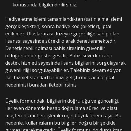
konusunda bilgilendirilirsiniz.
Hediye etme işlemi tamamlandıktan (satın alma işlemi
gerçekleştikten) sonra hediye kod (biletler), iptal
edilemez. Uluslararası düzeyce geçerliliğe sahip olan
lisanssı sayesinde sürekli olarak denetlenmektedir.
Denetlenebilir olması bahis sitesinin güvenilir
olduğunun bir göstergesidir. Bahis severler canlı
destek hizmeti sayesinde lisans bilgilerini sorgulayarak
güvenilirliği sorgulayabilirler. Talebiniz devam ediyor
ise, hizmet standartlarımızı geliştirmek adına iptal
nedeninizi buradan iletebilirsiniz.
Üyelik formundaki bilgilerin doğruluğu ve güncelliği,
ilerleyen dönemde hesap doğrulama süreci ve olası
müşteri hizmetleri işlemleri için büyük önem taşır. Bu
nedenle, kullanıcıların bu bilgileri doğru bir şekilde
girmesi gerekmektedir. Üyelik formunu doldurduktan