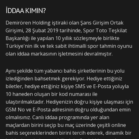
İDDAA KIMIN?
Demirören Holding iştiraki olan Şans Girişim Ortak
Girişimi, 28 Şubat 2019 tarihinde, Spor Toto Teşkilat
Başkanlığı ile yapılan 10 yıllık sözleşmeyle birlikte
Türkiye'nin ilk ve tek sabit ihtimalli spor tahmin oyunu
olan iddaa markasının işletmesini devralmıştır.
Aynı şekilde tüm yabancı bahis şirketlerinin bu yolu
izlediğinden bahsetmek gerekiyor. Hediye ettiğiniz
biletler, hediye ettiğiniz kişiye SMS ve E-Posta yoluyla
10 haneden oluşan bir kod numarası ile
ulaştırılmaktadır. Hediyenizin doğru kişiye ulaşması için
GSM No ve E-Posta adresinin doğru olduğundan emin
olmalısınız. Canlı iddaa programında yer alan
maçlardan birini seçip bu maç üzerinde çeşitli online
bahis seçeneklerinden birini tercih ederek, dinamik bir