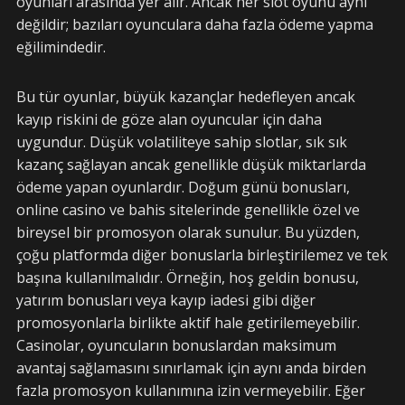
oyunları arasında yer alır. Ancak her slot oyunu aynı
değildir; bazıları oyunculara daha fazla ödeme yapma
eğilimindedir.
Bu tür oyunlar, büyük kazançlar hedefleyen ancak
kayıp riskini de göze alan oyuncular için daha
uygundur. Düşük volatiliteye sahip slotlar, sık sık
kazanç sağlayan ancak genellikle düşük miktarlarda
ödeme yapan oyunlardır. Doğum günü bonusları,
online casino ve bahis sitelerinde genellikle özel ve
bireysel bir promosyon olarak sunulur. Bu yüzden,
çoğu platformda diğer bonuslarla birleştirilemez ve tek
başına kullanılmalıdır. Örneğin, hoş geldin bonusu,
yatırım bonusları veya kayıp iadesi gibi diğer
promosyonlarla birlikte aktif hale getirilemeyebilir.
Casinolar, oyuncuların bonuslardan maksimum
avantaj sağlamasını sınırlamak için aynı anda birden
fazla promosyon kullanımına izin vermeyebilir. Eğer