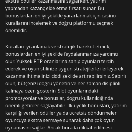
ekstra ödüller kazanmasını sağlarken, yatırım
yapmadan kazanç elde etme fırsatı sunar. Bu
bonuslardan en iyi şekilde yararlanmak için casino
kurallarını incelemek ve doğru platformu seçmek
önemlidir.
Kuralları iyi anlamak ve stratejik hareket etmek,
bonuslardan en iyi şekilde faydalanmanıza yardımcı
olur. Yüksek RTP oranlarına sahip oyunları tercih
ederek ve oyun stilinize uygun stratejilerle ilerleyerek
kazanma ihtimalinizi ciddi şekilde artırabilirsiniz. Sabırlı
olun, bütçenizi doğru yönetin ve her zaman disiplinli
kalmaya özen gösterin. Slot oyunlarındaki
promosyonlar ve bonuslar, doğru kullanıldığında
önemli getiriler sağlayabilir. İlk üyelik bonusları, yatırım
karşılığı verilen ödüller ya da ücretsiz döndürmeler;
oyuncuya ekstra sermaye sunarak daha çok oyun
oynamasını sağlar. Ancak burada dikkat edilmesi