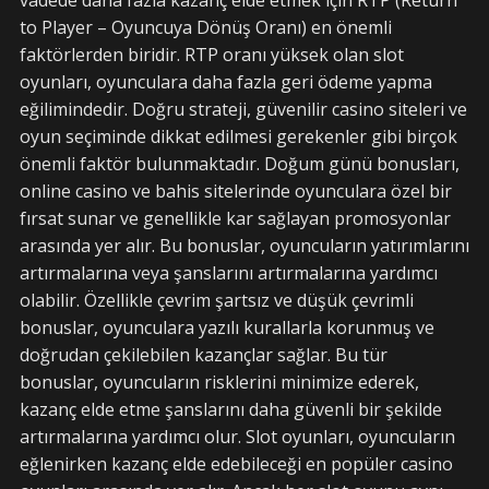
to Player – Oyuncuya Dönüş Oranı) en önemli
faktörlerden biridir. RTP oranı yüksek olan slot
oyunları, oyunculara daha fazla geri ödeme yapma
eğilimindedir. Doğru strateji, güvenilir casino siteleri ve
oyun seçiminde dikkat edilmesi gerekenler gibi birçok
önemli faktör bulunmaktadır. Doğum günü bonusları,
online casino ve bahis sitelerinde oyunculara özel bir
fırsat sunar ve genellikle kar sağlayan promosyonlar
arasında yer alır. Bu bonuslar, oyuncuların yatırımlarını
artırmalarına veya şanslarını artırmalarına yardımcı
olabilir. Özellikle çevrim şartsız ve düşük çevrimli
bonuslar, oyunculara yazılı kurallarla korunmuş ve
doğrudan çekilebilen kazançlar sağlar. Bu tür
bonuslar, oyuncuların risklerini minimize ederek,
kazanç elde etme şanslarını daha güvenli bir şekilde
artırmalarına yardımcı olur. Slot oyunları, oyuncuların
eğlenirken kazanç elde edebileceği en popüler casino