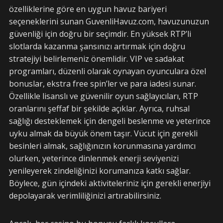
özelliklerine göre en uygun havuz bariyeri
seçeneklerini sunan GuvenliHavuz.com, havuzunuzun
güvenliği için doğru bir seçimdir. En yüksek RTP’li
slotlarda kazanma şansınızı artırmak için doğru
stratejiyi belirlemeniz önemlidir. VIP ve sadakat
programları, düzenli olarak oynayan oyunculara özel
bonuslar, ekstra free spin’ler ve para iadesi sunar.
Özellikle lisanslı ve güvenilir oyun sağlayıcıları, RTP
oranlarını şeffaf bir şekilde açıklar. Ayrıca, ruhsal
sağlığı desteklemek için dengeli beslenme ve yeterince
uyku almak da büyük önem taşır. Vücut için gerekli
besinleri almak, sağlığınızın korunmasına yardımcı
olurken, yeterince dinlenmek enerji seviyenizi
yenileyerek zindeliğinizi korumanıza katkı sağlar.
Böylece, gün içindeki aktiviteleriniz için gerekli enerjiyi
depolayarak verimliliğinizi artırabilirsiniz.