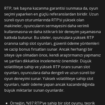
RTP, tek başına kazanma garantisi sunmasa da, oyun
seçimi yaparken en güçlü referanslardan biridir. Uzun
süreli oyun oturumlarında RTP’si yüksek olan
makineler, oyuncuların sermayesini daha verimli
kullanmasına ve daha istikrarlı bir deneyim yaşamasına
katkıda bulunur. Bu siteler, oyunculara yüksek RTP
oranına sahip slot oyunları, güvenli ödeme yöntemleri
ve cazip bonus fırsatları sunar. Ancak herhangi bir
siteye üye olmadan önce, kendi araştırmanızı yapmanız
ve şartları dikkatlice incelemeniz önemlidir. Düşük
volatiliteye sahip ve yüksek RTP oranı sunan slot
oyunları, oyunculara daha dengeli ve uzun süreli bir
oyun deneyimi sunar. Yüksek volatiliteye sahip slot
oyunları, nadir ödeme yapan ancak kazandırdığında
büyük miktarlar sunan oyunlardır.
Örneğin, %97 RTP’ye sahip bir slot oyunu, teorik