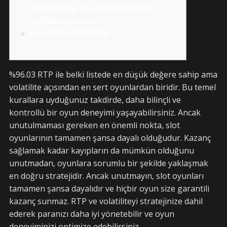
dimenziója vár rád a mostbet
felfedezésekor.
HAVUZ BARİYERLERİ
%96.03 RTP ile belki listede en düşük değere sahip ama
volatilite açısından en sert oyunlardan biridir. Bu temel
kurallara uyduğunuz takdirde, daha bilinçli ve
kontrollü bir oyun deneyimi yaşayabilirsiniz. Ancak
unutulmaması gereken en önemli nokta, slot
oyunlarının tamamen şansa dayalı olduğudur. Kazanç
sağlamak kadar kayıpların da mümkün olduğunu
unutmadan, oyunlara sorumlu bir şekilde yaklaşmak
en doğru stratejidir. Ancak unutmayın, slot oyunları
tamamen şansa dayalıdır ve hiçbir oyun size garantili
kazanç sunmaz. RTP ve volatiliteyi stratejinize dahil
ederek paranızı daha iyi yönetebilir ve oyun
deneyiminizi optimize edebilirsiniz.