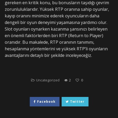
gereken en kritik konu, bu bonusların taşıdığı çevrim
zorunluluklarıdır. Yüksek RTP oranına sahip oyunlar,
kayıp oranını minimize ederek oyuncuların daha
dengeli bir oyun deneyimi yaşamasına yardımcı olur.
Slot oyunları oynarken kazanma şansınızı belirleyen
en önemli faktörlerden biri RTP (Return to Player)
oranıdır. Bu makalede, RTP oranının tanımını,
hesaplanma yöntemlerini ve yüksek RTP’li oyunların
avantajlarını detaylı bir şekilde inceleyeceğiz.
Uncategorized
2
0
Facebook
Twitter