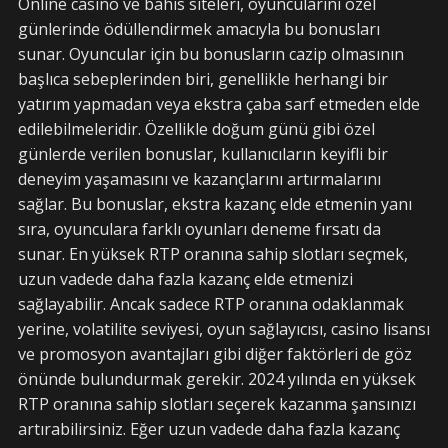
Online casino ve bahis siteleri, oyuncularını özel
günlerinde ödüllendirmek amacıyla bu bonusları
sunar. Oyuncular için bu bonusların cazip olmasının
başlıca sebeplerinden biri, genellikle herhangi bir
yatırım yapmadan veya ekstra çaba sarf etmeden elde
edilebilmeleridir. Özellikle doğum günü gibi özel
günlerde verilen bonuslar, kullanıcıların keyifli bir
deneyim yaşamasını ve kazançlarını artırmalarını
sağlar. Bu bonuslar, ekstra kazanç elde etmenin yanı
sıra, oyunculara farklı oyunları deneme fırsatı da
sunar. En yüksek RTP oranına sahip slotları seçmek,
uzun vadede daha fazla kazanç elde etmenizi
sağlayabilir. Ancak sadece RTP oranına odaklanmak
yerine, volatilite seviyesi, oyun sağlayıcısı, casino lisansı
ve promosyon avantajları gibi diğer faktörleri de göz
önünde bulundurmak gerekir. 2024 yılında en yüksek
RTP oranına sahip slotları seçerek kazanma şansınızı
artırabilirsiniz. Eğer uzun vadede daha fazla kazanç