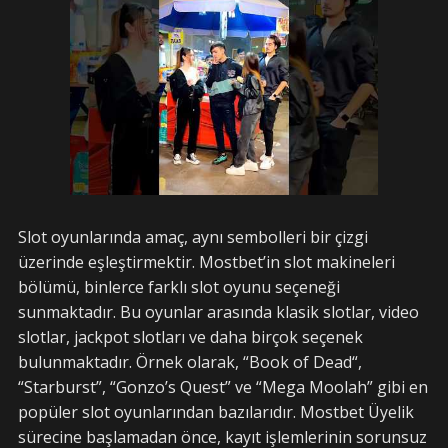
Slot oyunlarında amaç, aynı sembolleri bir çizgi
üzerinde eşleştirmektir. Mostbet’in slot makineleri
bölümü, binlerce farklı slot oyunu seçeneği
sunmaktadır. Bu oyunlar arasında klasik slotlar, video
slotlar, jackpot slotları ve daha birçok seçenek
bulunmaktadır. Örnek olarak, “Book of Dead“,
“Starburst”, “Gonzo’s Quest” ve “Mega Moolah” gibi en
popüler slot oyunlarından bazılarıdır. Mostbet Üyelik
sürecine başlamadan önce, kayıt işlemlerinin sorunsuz