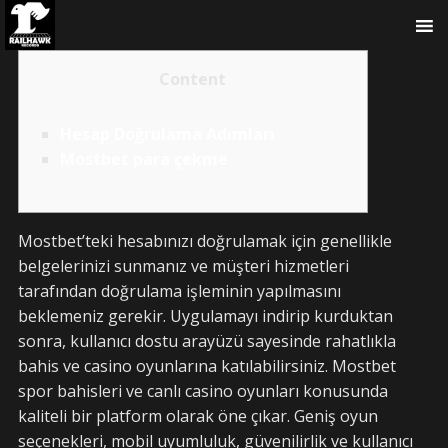
Content
Hesap Doğrulama Adımları
Mostbet para çekme
Mostbet’teki hesabınızı doğrulamak için genellikle
belgelerinizi sunmanız ve müşteri hizmetleri
tarafından doğrulama işleminin yapılmasını
beklemeniz gerekir. Uygulamayı indirip kurduktan
sonra, kullanıcı dostu arayüzü sayesinde rahatlıkla
bahis ve casino oyunlarına katılabilirsiniz. Mostbet
spor bahisleri ve canlı casino oyunları konusunda
kaliteli bir platform olarak öne çıkar. Geniş oyun
seçenekleri, mobil uyumluluk, güvenilirlik ve kullanıcı