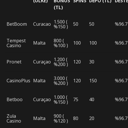
(ÜLKE)
BONUS
SPINS
DEPO (TL)
DESTE
(TL)
1.500 (
BetBoom
Curacao
50
50
%96.7
%150 )
Tempest
800 (
Malta
100
100
%96.7
Casino
%100 )
1.200 (
Pronet
Curaçao
120
30
%96.7
%200 )
3.000 (
CasinoPlus
Malta
120
150
%96.7
%200 )
1.000 (
Betboo
Curaçao
75
40
%96.7
%150 )
Zula
900 (
Malta
80
20
%96.7
Casino
%120 )