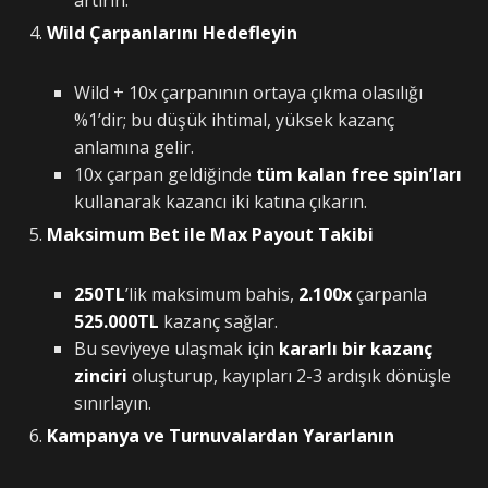
Wild Çarpanlarını Hedefleyin
Wild + 10x çarpanının ortaya çıkma olasılığı
%1’dir; bu düşük ihtimal, yüksek kazanç
anlamına gelir.
10x çarpan geldiğinde
tüm kalan free spin’ları
kullanarak kazancı iki katına çıkarın.
Maksimum Bet ile Max Payout Takibi
250TL
’lik maksimum bahis,
2.100x
çarpanla
525.000TL
kazanç sağlar.
Bu seviyeye ulaşmak için
kararlı bir kazanç
zinciri
oluşturup, kayıpları 2-3 ardışık dönüşle
sınırlayın.
Kampanya ve Turnuvalardan Yararlanın