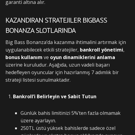
garanti altına alır.
KAZANDIRAN STRATEJILER BIGBASS
BONANZA SLOTLARINDA
Big Bass Bonanza’da kazanma ihtimalini artırmak için
uygulanabilecek etkili stratejiler,
bankroll yönetimi
,
bonus kullanım
ve
oyun dinamiklerini anlama
üzerine kuruludur. Aşağıda, uzun vadeli başarı
hedefleyen oyuncular için hazırlanmış 7 adımlık bir
strateji listesi sunulmaktadır.
Bankroll’i Belirleyin ve Sabit Tutun
Günlük bahis limitinizi 5%’ten fazla olmamak
üzere ayarlayın.
250TL üstü yüksek bahislerde sadece özel