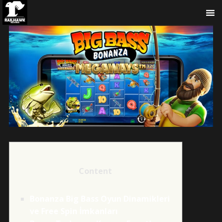
Content
Bonanza Big Bass Oyun Dinamikleri
ve Free Spin İmkanları