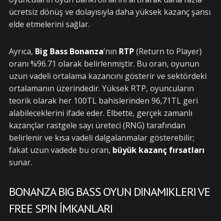
ücretsiz dönüş ve dolayısıyla daha yüksek kazanç şansı
elde etmelerini sağlar.
Ayrıca,
Big Bass Bonanza
’nın
RTP
(Return to Player)
oranı %96.71 olarak belirlenmiştir. Bu oran, oyunun
uzun vadeli ortalama kazancını gösterir ve sektördeki
ortalamanın üzerindedir. Yüksek RTP, oyuncuların
teorik olarak her 100TL bahislerinden 96,71TL geri
alabileceklerini ifade eder. Elbette, gerçek zamanlı
kazançlar rastgele sayı üreteci (RNG) tarafından
belirlenir ve kısa vadeli dalgalanmalar gösterebilir;
fakat uzun vadede bu oran,
büyük kazanç fırsatları
sunar.
BONANZA BIG BASS OYUN DINAMIKLERI VE
FREE SPIN İMKANLARI