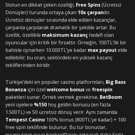
Slotun en dikkat çeken özelliği,
Free Spins
(Ücretsiz
Dönüşler) turunda ortaya çıkan
10x çarpan
dır.
Ücretsiz dönüşler sırasında elde edilen kazançlar,
çarpanla çarpılarak dramatik bir şekilde artar. Bu
özellik, özellikle
maksimum kazanç
hedefi olan
oyuncular için kritik bir fırsattır. Örneğin, 100TL’lik bir
bahisle oynarken 10.000TL’ye kadar
max payout
elde
edilebilir; bu oran, sektördeki en yüksek kazanç
tekliflerinden biridir.
Türkiye’deki en popüler casino platformları,
Big Bass
Bonanza
için özel
welcome bonus
ve
freespin
paketleri sunar. Örnek vermek gerekirse,
BetBoom
yeni üyelere
%150
hoş geldin bonusu (en fazla
1.500TL) ve 50 ücretsiz dönüş verir. Aynı zamanda
Tempest Casino
100% bonus (800TL’ye kadar) + 100
free spin teklifinde bulunur. Bu tür bonuslar,
oyuncuların oyun bankroll’larını artırarak daha fazla