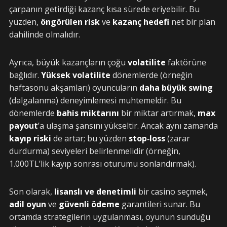
çarpanın getirdiği kazanç kısa sürede eriyebilir. Bu
yüzden,
öngörülen risk
ve
kazanç hedefi
net bir plan
dahilinde olmalıdır.
Ayrıca, büyük kazançların çoğu
volatilite
faktörüne
bağlıdır.
Yüksek volatilite
dönemlerde (örneğin
haftasonu akşamları) oyuncuların
daha büyük swing
(dalgalanma) deneyimlemesi muhtemeldir. Bu
dönemlerde
bahis miktarını
bir miktar artırmak,
max
payout
’a ulaşma şansını yükseltir. Ancak aynı zamanda
kayıp riski
de artar; bu yüzden
stop‑loss
(zarar
durdurma) seviyeleri belirlenmelidir (örneğin,
1.000TL’lik kayıp sonrası oturumu sonlandırmak).
Son olarak,
lisanslı ve denetimli
bir casino seçmek,
adil oyun
ve
güvenli ödeme
garantileri sunar. Bu
ortamda strategilerin uygulanması, oyunun sunduğu