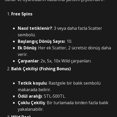
Free Spins
Nasıl tetiklenir?
: 3 veya daha fazla Scatter
sembolü.
Başlangıç Dönüş Sayısı
: 10.
Ek Dönüş
: Her ek Scatter, 2 ücretsiz dönüş daha
verir.
Çarpanlar
: 2x, 5x, 10x Wild çarpanları.
Balık Çekilişi (Fishing Bonus)
Tetkik koşulu
: Rastgele bir balık sembolü
makarada belirir.
Ödül aralığı
: 5TL‑500TL.
Çoklu Çekiliş
: Bir turlamada birden fazla balık
yakalanabilir.