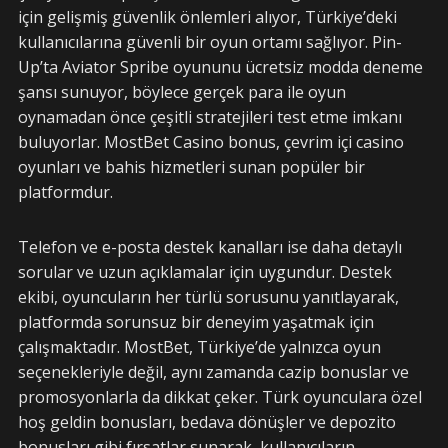
için gelişmiş güvenlik önlemleri alıyor, Türkiye’deki
kullanıcılarına güvenli bir oyun ortamı sağlıyor. Pin-
Up’ta Aviator Spribe oyununu ücretsiz modda deneme
şansı sunuyor, böylece gerçek para ile oyun
oynamadan önce çeşitli stratejileri test etme imkanı
buluyorlar. MostBet Casino bonus, çevrim içi casino
oyunları ve bahis hizmetleri sunan popüler bir
platformdur.
Telefon ve e-posta destek kanalları ise daha detaylı
sorular ve uzun açıklamalar için uygundur. Destek
ekibi, oyuncuların her türlü sorusunu yanıtlayarak,
platformda sorunsuz bir deneyim yaşatmak için
çalışmaktadır. MostBet, Türkiye’de yalnızca oyun
seçenekleriyle değil, aynı zamanda cazip bonuslar ve
promosyonlarla da dikkat çeker. Türk oyunculara özel
hoş geldin bonusları, bedava dönüşler ve depozito
bonusları gibi fırsatlar sunarak, kullanıcıların