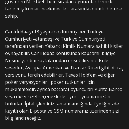
gösteren Mostbet, hem sıradan oyuncular hem de
tanınmış kumar incelemecileri arasında olumlu bir üne
sahip.
Canlı İddaa’yı 18 yaşını doldurmuş her Türkiye
Cumhuriyeti vatandaşı ve Türkiye Cumhuriyeti
tarafından verilen Yabancı Kimlik Numara sahibi kişiler
oynayabilir. Canlı İddaa konusunda kapsamlı bilgiye
Nesine yardım sayfalarından erişebilirsiniz. Rulet
severler, Avrupa, Amerikan ve Fransız Ruleti gibi birkaç
versiyonu tercih edebilirler. Texas Hold’em ve diğer
poker varyasyonları, poker tutkunları için
mükemmeldir, ayrıca baccarat oyuncuları Punto Banco
veya diğer özel seçeneklerle oyun oynama imkânı
bulurlar. İptal işleminiz tamamlandığında üyeliğinizde
kayıtlı olan E-posta ve GSM numaranız üzerinden sizi
bilgilendireceğiz.