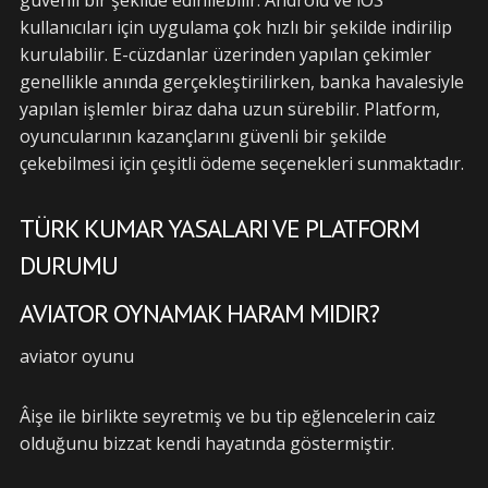
kullanıcıları için uygulama çok hızlı bir şekilde indirilip
kurulabilir. E-cüzdanlar üzerinden yapılan çekimler
genellikle anında gerçekleştirilirken, banka havalesiyle
yapılan işlemler biraz daha uzun sürebilir. Platform,
oyuncularının kazançlarını güvenli bir şekilde
çekebilmesi için çeşitli ödeme seçenekleri sunmaktadır.
TÜRK KUMAR YASALARI VE PLATFORM
DURUMU
AVIATOR OYNAMAK HARAM MIDIR?
aviator oyunu
Âişe ile birlikte seyretmiş ve bu tip eğlencelerin caiz
olduğunu bizzat kendi hayatında göstermiştir.