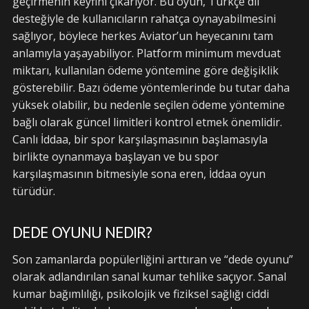
geçirmenin keyfini çıkarıyor. Bu oyun, Türkçe dil
desteğiyle de kullanıcıların rahatça oynayabilmesini
sağlıyor, böylece herkes Aviator’un heyecanını tam
anlamıyla yaşayabiliyor. Platform minimum mevduat
miktarı, kullanılan ödeme yöntemine göre değişiklik
gösterebilir. Bazı ödeme yöntemlerinde bu tutar daha
yüksek olabilir, bu nedenle seçilen ödeme yöntemine
bağlı olarak güncel limitleri kontrol etmek önemlidir.
Canlı İddaa, bir spor karşılaşmasının başlamasıyla
birlikte oynanmaya başlayan ve bu spor
karşılaşmasının bitmesiyle sona eren, İddaa oyun
türüdür.
DEDE OYUNU NEDIR?
Son zamanlarda popülerliğini arttıran ve “dede oyunu”
olarak adlandırılan sanal kumar tehlike saçıyor. Sanal
kumar bağımlılığı, psikolojik ve fiziksel sağlığı ciddi