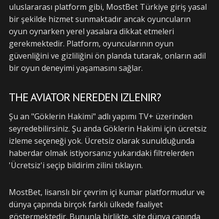
uluslararası platform gibi, MostBet Türkiye giriş yasal
bir şekilde hizmet sunmaktadır ancak oyuncuların
oyun oynarken yerel yasalara dikkat etmeleri
gerekmektedir. Platform, oyuncularının oyun
güvenliğini ve gizliliğini ön planda tutarak, onların adil
bir oyun deneyimi yaşamasını sağlar.
THE AVIATOR NEREDEN IZLENIR?
Şu an "Göklerin Hakimi" adlı yapımı TV+ üzerinden
seyredebilirsiniz. Şu anda Göklerin Hakimi için ücretsiz
izleme seçeneği yok. Ücretsiz olarak sunulduğunda
haberdar olmak istiyorsanız yukarıdaki filtrelerden
'Ücretsiz'i seçip bildirim zilini tıklayın.
MostBet, lisanslı bir çevrim içi kumar platformudur ve
dünya çapında birçok farklı ülkede faaliyet
göstermektedir. Bununla birlikte, site dünya çapında