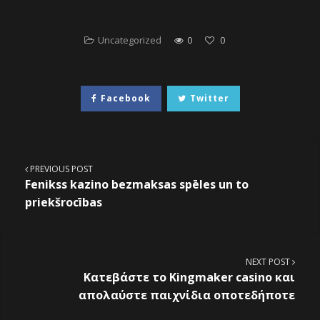
Uncategorized
0
0
Facebook
Twitter
PREVIOUS POST
Fenikss kazino bezmaksas spēles un to
priekšrocības
NEXT POST
Κατεβάστε το Kingmaker casino και
απολαύστε παιχνίδια οποτεδήποτε