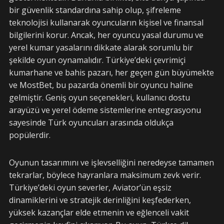
bir güvenlik standardına sahip olup, şifreleme
teknolojisi kullanarak oyuncuların kişisel ve finansal
bilgilerini korur. Ancak, her oyuncu yasal durumu ve
yerel kumar yasalarını dikkate alarak sorumlu bir
şekilde oyun oynamalıdır. Türkiye’deki çevrimiçi
kumarhane ve bahis pazarı, her geçen gün büyümekte
ve MostBet, bu pazarda önemli bir oyuncu haline
gelmiştir. Geniş oyun seçenekleri, kullanıcı dostu
arayüzü ve yerel ödeme sistemlerine entegrasyonu
sayesinde Türk oyuncuları arasında oldukça
popülerdir.
Oyunun tasarımını ve işlevselliğini neredeyse tamamen
tekrarlar, böylece hayranlara maksimum zevk verir.
Türkiye’deki oyun severler, Aviator’ün eşsiz
dinamiklerini ve stratejik derinliğini keşfederken,
yüksek kazançlar elde etmenin ve eğlenceli vakit