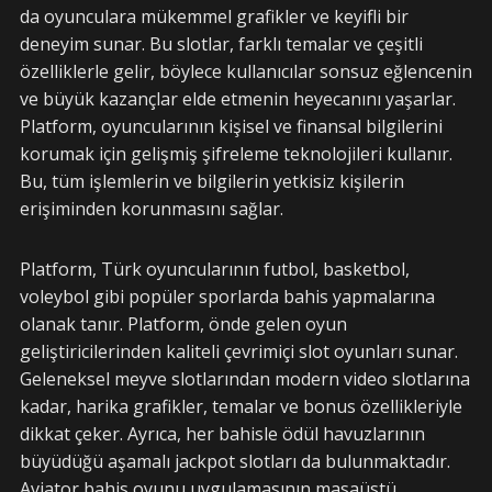
da oyunculara mükemmel grafikler ve keyifli bir
deneyim sunar. Bu slotlar, farklı temalar ve çeşitli
özelliklerle gelir, böylece kullanıcılar sonsuz eğlencenin
ve büyük kazançlar elde etmenin heyecanını yaşarlar.
Platform, oyuncularının kişisel ve finansal bilgilerini
korumak için gelişmiş şifreleme teknolojileri kullanır.
Bu, tüm işlemlerin ve bilgilerin yetkisiz kişilerin
erişiminden korunmasını sağlar.
Platform, Türk oyuncularının futbol, basketbol,
voleybol gibi popüler sporlarda bahis yapmalarına
olanak tanır. Platform, önde gelen oyun
geliştiricilerinden kaliteli çevrimiçi slot oyunları sunar.
Geleneksel meyve slotlarından modern video slotlarına
kadar, harika grafikler, temalar ve bonus özellikleriyle
dikkat çeker. Ayrıca, her bahisle ödül havuzlarının
büyüdüğü aşamalı jackpot slotları da bulunmaktadır.
Aviator bahis oyunu uygulamasının masaüstü