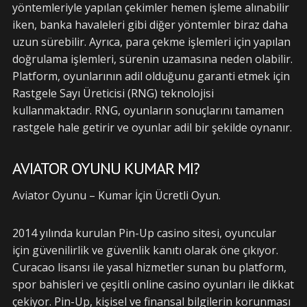
yöntemleriyle yapılan çekimler hemen işleme alınabilir
iken, banka havaleleri gibi diğer yöntemler biraz daha
uzun sürebilir. Ayrıca, para çekme işlemleri için yapılan
doğrulama işlemleri, sürenin uzamasına neden olabilir.
Platform, oyunlarının adil olduğunu garanti etmek için
Rastgele Sayı Üreticisi (RNG) teknolojisi
kullanmaktadır. RNG, oyunların sonuçlarını tamamen
rastgele hale getirir ve oyunlar adil bir şekilde oynanır.
AVIATOR OYUNU KUMAR MI?
Aviator Oyunu – Kumar İçin Ücretli Oyun.
2014 yılında kurulan Pin-Up casino sitesi, oyuncular
için güvenilirlik ve güvenlik kanıtı olarak öne çıkıyor.
Curacao lisansı ile yasal hizmetler sunan bu platform,
spor bahisleri ve çeşitli online casino oyunları ile dikkat
çekiyor. Pin-Up, kişisel ve finansal bilgilerin korunması