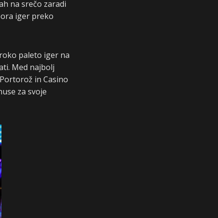
rah na srečo zaradi
bora iger preko
široko paleto iger na
ati. Med najbolj
o Portorož in Casino
nuse za svoje