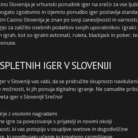
sino Slovenija je vrhunski ponudnik iger na srečo za vse ljubi
 bogato zgodovino in izjemno ponudbo iger postavlja standard
ni Casino Slovenija je znan po svoji zanesljivosti in varnosti
jo za zaščito osebnih podatkov svojih uporabnikov. Igralci 
ih igrah, kot so igralni avtomati, ruleta, blackjack in poker, t
bonuse.
SPLETNIH IGER V SLOVENIJI
ger v Sloveniji vas vabi, da se pridružite skupnosti navdušeni
možnosti, ki jih ponuja digitalno igranje. Ne zamudite pril
eta iger v Sloveniji! Srečno!
irje z visokimi nagradami
igre za povezovanje s prijatelji in novimi okolji
osti, ki vas potopijo v osupljive svetove in dogodivščine
re, ki spodbujajo učenje in kreativno razmišljanje