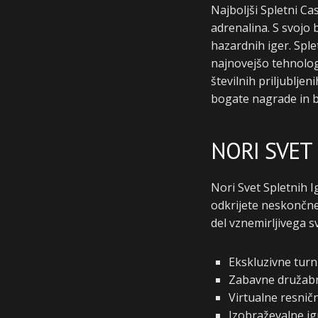
Najboljši Spletni Ca
adrenalina. S svojo
hazardnih iger. Splet
najnovejšo tehnologi
številnih priljubljen
bogate nagrade in 
NORI SVET 
Nori Svet Spletnih I
odkrijete neskončne 
del vznemirljivega sv
Ekskluzivne turn
Zabavne družabne 
Virtualne resničn
Izobraževalne ig