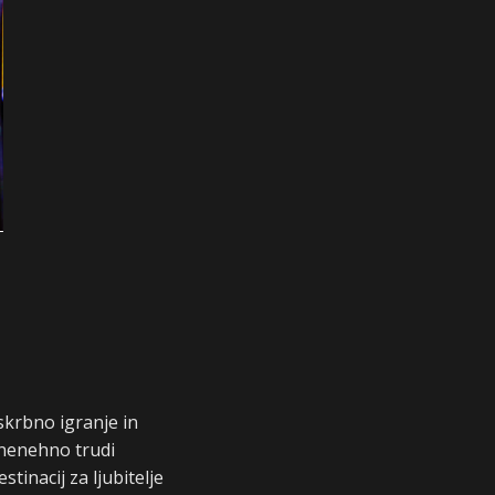
krbno igranje in
nenehno trudi
stinacij za ljubitelje