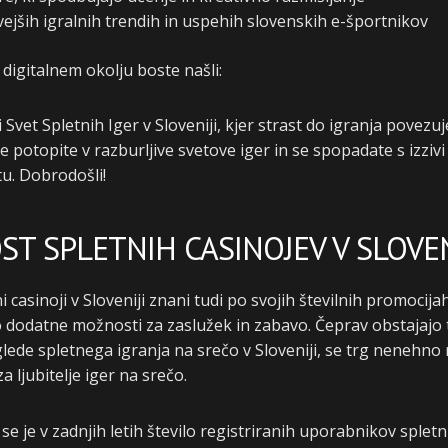
ejših igralnih trendih in uspehih slovenskih e-športnikov
digitalnem okolju boste našli:
Svet Spletnih Iger v Sloveniji, kjer strast do igranja povezuje
e potopite v razburljive svetove iger in se spopadate s izzivi 
u. Dobrodošli!
ST SPLETNIH CASINOJEV V SLOVEN
 casinoji v Sloveniji znani tudi po svojih številnih promocijah 
dodatne možnosti za zaslužek in zabavo. Čeprav obstajajo 
ede spletnega igranja na srečo v Sloveniji, se trg nenehno 
za ljubitelje iger na srečo.
 se je v zadnjih letih število registriranih uporabnikov spletn