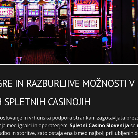
GRE IN RAZBURLJIVE MOŽNOSTI V
H SPLETNIH CASINOJIH
oslovanje in vrhunska podpora strankam zagotavljata brezs
ja med igralci in operaterjem.
Spletni Casino Slovenija
se 
dbo in storitve, zato ostaja ena izmed najbolj priljubljenih de