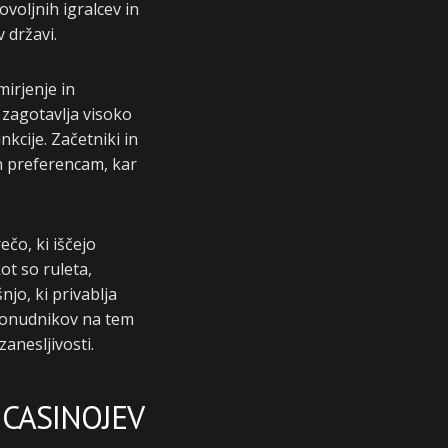
ovoljnih igralcev in
v državi.
mirjenje in
r zagotavlja visoko
kcije. Začetniki in
in preferencam, kar
ečo, ki iščejo
ot so ruleta,
njo, ki privablja
 ponudnikov na tem
anesljivosti.
 CASINOJEV