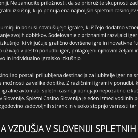
eniji. Ne zamudite priložnosti, da se pridružite skupnosti zad
ralni izkušnji, ki jo ponuja ena najboljših spletnih casinojev 
turnirji in bonusi navdušujejo igralce, ki iščejo dodatno vzne
anje svojih dobitkov. Sodelovanje z priznanimi razvijalci ige
zkušnjo, ki vključuje grafično dovršene igre in inovativne fun
ko uživajo v pestri ponudbi iger, prilagojeni njihovim željam 
o in individualno igralsko izkušnjo.
inoji so postali priljubljena destinacija za ljubitelje iger na sr
e možnosti za velike dobitke. Z različnimi igrami v ponudbi, k
ne igralne avtomati, spletni casinoji ponujajo nepozabno izkuš
v Slovenije. Spletni Casino Slovenija je eden izmed vodilnih
godovino zadovoljnih strank in visoko stopnjo varnosti ter z
A VZDUŠJA V SLOVENIJI SPLETNIH