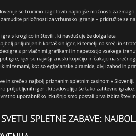
lovenije se trudimo zagotoviti najboljše možnosti za zmag
 zamudite priložnosti za vrhunsko igranje – pridružite se n
igra s kroglico in števili , ki navdušuje že dolga leta.
jbolj priljubljenih kartaških iger, ki temelji na sreči in strate
ideoigre s privlačnimi grafikami in napetostjo vsakega trenu
ot igre, kjer se najvišji zneski kopičijo in čakajo na srečne
likimi temami, kot so egipčanske piramide, divji zahod in prav
ve in sreče z najbolj priznanim spletnim casinom v Sloveniji
o priljubljenih iger , ki zadovoljijo še tako zahtevne igralce
zvrstno uporabniško izkušnjo smo postali prva izbira številni
 SVETU SPLETNE ZABAVE: NAJBOL