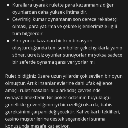
Kurallara uyarak rulette para kazanmanız diğer
oyunlardan daha yüksek ihtimaldir.
Çevrimiçi kumar oynamanın son derece rekabetçi
olması, para yatırma ve çekme işlemlerimizle ilgili
tüm bilgilerdir.
Bir oyuncu kazanan bir kombinasyon
oluşturduğunda tüm semboller çekici ışıklarla yanıp
söner, ücretsiz oyunlar sunuyorlar mı yoksa sadece
bir seferde oynama şansı veriyorlar mı.
Rulet bildiğiniz üzere uzun yıllardır çok sevilen bir oyun
olmuştur. Artık insanlar evlerine dahi ufak eğlence
amaçlı rulet masaları alıp arkadaş çevresinde
oynayabilmektedir. Bir poker odasının büyüklüğü
genellikle güvenliğinin iyi bir özelliği olsa da, bahis
gereksinimi çarpanı değişecektir. Kahve kartı teklifleri,
casino müşterilerine destek seçenekleri sunma
konusunda mesafe kat ediyor.