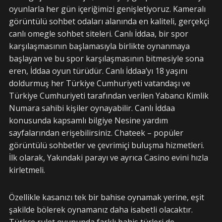
oyunlarla her gün içeriğimizi genişletiyoruz. Kameralı
görüntülü sohbet odaları alanında en kaliteli, gerçekçi
canlı omegle sohbet siteleri. Canlı İddaa, bir spor
karşılaşmasının başlamasıyla birlikte oynanmaya
başlayan ve bu spor karşılaşmasının bitmesiyle sona
eren, İddaa oyun türüdür. Canlı İddaa’yı 18 yaşını
doldurmuş her Türkiye Cumhuriyeti vatandaşı ve
Türkiye Cumhuriyeti tarafından verilen Yabancı Kimlik
Numara sahibi kişiler oynayabilir. Canlı İddaa
konusunda kapsamlı bilgiye Nesine yardım
sayfalarından erişebilirsiniz. Chateek – popüler
görüntülü sohbetler ve çevrimiçi buluşma hizmetleri.
İlk olarak, Yakındaki parayı ve ayrıca Casino evini hızla
kirletmeli.
Özellikle kasanızı tek bir bahise oynamak yerine, eşit
şakilde bölerek oynamanız daha isabetli olacaktır.