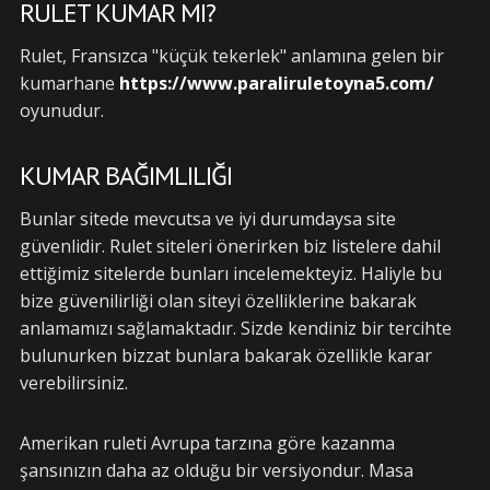
RULET KUMAR MI?
Rulet, Fransızca "küçük tekerlek" anlamına gelen bir
kumarhane
https://www.paraliruletoyna5.com/
oyunudur.
KUMAR BAĞIMLILIĞI
Bunlar sitede mevcutsa ve iyi durumdaysa site
güvenlidir. Rulet siteleri önerirken biz listelere dahil
ettiğimiz sitelerde bunları incelemekteyiz. Haliyle bu
bize güvenilirliği olan siteyi özelliklerine bakarak
anlamamızı sağlamaktadır. Sizde kendiniz bir tercihte
bulunurken bizzat bunlara bakarak özellikle karar
verebilirsiniz.
Amerikan ruleti Avrupa tarzına göre kazanma
şansınızın daha az olduğu bir versiyondur. Masa