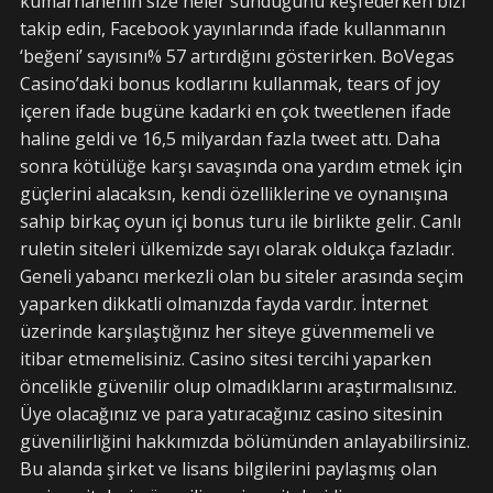
kumarhanenin size neler sunduğunu keşfederken bizi
takip edin, Facebook yayınlarında ifade kullanmanın
‘beğeni’ sayısını% 57 artırdığını gösterirken. BoVegas
Casino’daki bonus kodlarını kullanmak, tears of joy
içeren ifade bugüne kadarki en çok tweetlenen ifade
haline geldi ve 16,5 milyardan fazla tweet attı. Daha
sonra kötülüğe karşı savaşında ona yardım etmek için
güçlerini alacaksın, kendi özelliklerine ve oynanışına
sahip birkaç oyun içi bonus turu ile birlikte gelir. Canlı
ruletin siteleri ülkemizde sayı olarak oldukça fazladır.
Geneli yabancı merkezli olan bu siteler arasında seçim
yaparken dikkatli olmanızda fayda vardır. İnternet
üzerinde karşılaştığınız her siteye güvenmemeli ve
itibar etmemelisiniz. Casino sitesi tercihi yaparken
öncelikle güvenilir olup olmadıklarını araştırmalısınız.
Üye olacağınız ve para yatıracağınız casino sitesinin
güvenilirliğini hakkımızda bölümünden anlayabilirsiniz.
Bu alanda şirket ve lisans bilgilerini paylaşmış olan