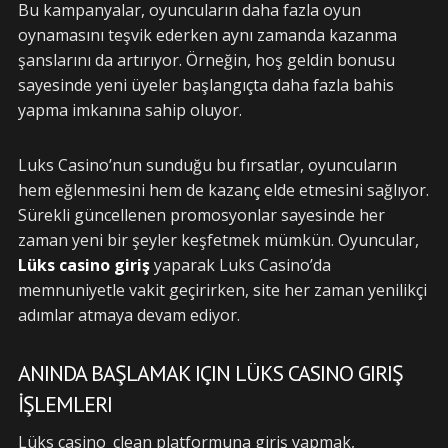
Bu kampanyalar, oyuncuların daha fazla oyun
oynamasını teşvik ederken aynı zamanda kazanma
şanslarını da artırıyor. Örneğin, hoş geldin bonusu
sayesinde yeni üyeler başlangıçta daha fazla bahis
yapma imkanına sahip oluyor.
Luks Casino’nun sunduğu bu fırsatlar, oyuncuların
hem eğlenmesini hem de kazanç elde etmesini sağlıyor.
Sürekli güncellenen promosyonlar sayesinde her
zaman yeni bir şeyler keşfetmek mümkün. Oyuncular,
Lüks casino giriş
yaparak Luks Casino’da
memnuniyetle vakit geçirirken, site her zaman yenilikçi
adımlar atmaya devam ediyor.
ANINDA BAŞLAMAK IÇIN LÜKS CASINO GIRIŞ
İŞLEMLERI
Lüks casino_clean platformuna giriş yapmak,