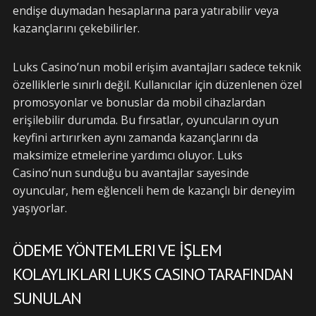
endişe duymadan hesaplarına para yatırabilir veya
kazançlarını çekebilirler.
Luks Casino’nun mobil erişim avantajları sadece teknik
özelliklerle sınırlı değil. Kullanıcılar için düzenlenen özel
promosyonlar ve bonuslar da mobil cihazlardan
erişilebilir durumda. Bu fırsatlar, oyuncuların oyun
keyfini artırırken aynı zamanda kazançlarını da
maksimize etmelerine yardımcı oluyor. Luks
Casino’nun sunduğu bu avantajlar sayesinde
oyuncular, hem eğlenceli hem de kazançlı bir deneyim
yaşıyorlar.
ÖDEME YÖNTEMLERI VE İŞLEM
KOLAYLIKLARI LUKS CASINO TARAFINDAN
SUNULAN