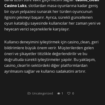
Casino Luks
, slotlardan masa oyunlarına kadar geniş
bir oyun yelpazesi sunarak her türden oyuncunun
ilgisini çekmeyi başarır. Ayrıca, sürekli güncellenen
oyun kataloğu sayesinde kullanıcılar her zaman yeni ve
heyecan verici seçeneklerle karşılaşır.
Kullanıcı deneyimini iyileştirmek için casino_clean, geri
bildirimlere büyük önem verir. Müşterilerden gelen
öneri ve şikayetler titizlikle değerlendirilir ve bu
doğrultuda sürekli iyileştirmeler yapılır. Bu yaklaşım,
casino_clean’in sektördeki diğer platformlardan
ayrılmasını sağlar ve kullanıcı sadakatini artırır.
Uncategorized
1
0