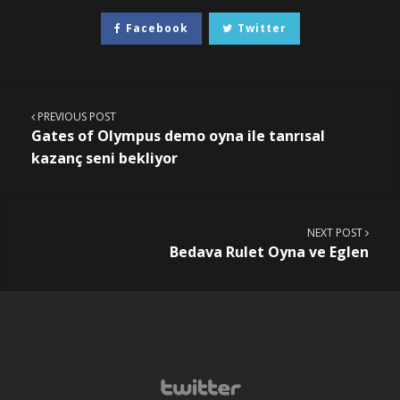
Facebook
Twitter
PREVIOUS POST
Gates of Olympus demo oyna ile tanrısal
kazanç seni bekliyor
NEXT POST
Bedava Rulet Oyna ve Eglen