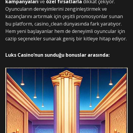
kampanyaları
ve
özel fırsatlarla
dikkat çekiyor.
Oyuncuların deneyimlerini zenginleştirmek ve
kazançlarını artırmak için çeşitli promosyonlar sunan
bu platform, casino_clean dünyasında fark yaratıyor.
Hem yeni başlayanlar hem de deneyimli oyuncular için
cazip seçenekler sunarak geniş bir kitleye hitap ediyor.
Luks Casino’nun sunduğu bonuslar arasında: