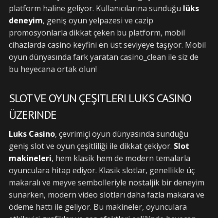
platform haline geliyor. Kullanıcılarına sunduğu
lüks
deneyim
, geniş oyun yelpazesi ve cazip
promosyonlarla dikkat çeken bu platform, mobil
cihazlarda casino keyfini en üst seviyeye taşıyor. Mobil
oyun dünyasında fark yaratan casino_clean ile siz de
bu heyecana ortak olun!
SLOT VE OYUN ÇEŞITLERI LUKS CASINO
ÜZERINDE
Luks Casino
, çevrimiçi oyun dünyasında sunduğu
geniş slot ve oyun çeşitliliği ile dikkat çekiyor.
Slot
makineleri
, hem klasik hem de modern temalarla
oyunculara hitap ediyor. Klasik slotlar, genellikle üç
makaralı ve meyve sembolleriyle nostaljik bir deneyim
sunarken, modern video slotları daha fazla makara ve
ödeme hattı ile geliyor. Bu makineler, oyunculara