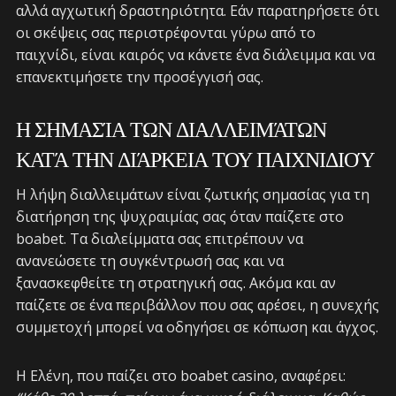
αλλά αγχωτική δραστηριότητα. Εάν παρατηρήσετε ότι
οι σκέψεις σας περιστρέφονται γύρω από το
παιχνίδι, είναι καιρός να κάνετε ένα διάλειμμα και να
επανεκτιμήσετε την προσέγγισή σας.
Η ΣΗΜΑΣΊΑ ΤΩΝ ΔΙΑΛΛΕΙΜΆΤΩΝ
ΚΑΤΆ ΤΗΝ ΔΙΆΡΚΕΙΑ ΤΟΥ ΠΑΙΧΝΙΔΙΟΎ
Η λήψη διαλλειμάτων είναι ζωτικής σημασίας για τη
διατήρηση της ψυχραιμίας σας όταν παίζετε στο
boabet. Τα διαλείμματα σας επιτρέπουν να
ανανεώσετε τη συγκέντρωσή σας και να
ξανασκεφθείτε τη στρατηγική σας. Ακόμα και αν
παίζετε σε ένα περιβάλλον που σας αρέσει, η συνεχής
συμμετοχή μπορεί να οδηγήσει σε κόπωση και άγχος.
Η Ελένη, που παίζει στο boabet casino, αναφέρει: