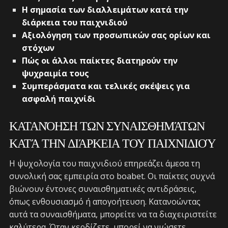
Η σημασία των διαλλειμάτων κατά την
διάρκεια του παιχνιδιού
Αξιολόγηση των προσωπικών σας ορίων και
στόχων
Πώς οι άλλοι παίκτες διατηρούν την
ψυχραιμία τους
Συμπεράσματα και τελικές σκέψεις για
ασφαλή παιχνίδι
ΚΑΤΑΝΌΗΣΗ ΤΩΝ ΣΥΝΑΙΣΘΗΜΆΤΩΝ
ΚΑΤΆ ΤΗΝ ΔΙΆΡΚΕΙΑ ΤΟΥ ΠΑΙΧΝΙΔΙΟΎ
Η ψυχολογία του παιχνιδιού επηρεάζει άμεσα τη
συνολική σας εμπειρία στο boabet. Οι παίκτες συχνά
βιώνουν έντονες συναισθηματικές αντιδράσεις,
όπως ενθουσιασμό ή απογοήτευση. Κατανοώντας
αυτά τα συναισθήματα, μπορείτε να τα διαχειριστείτε
καλύτερα. Όταν κερδίζετε, μπορεί να νιώσετε