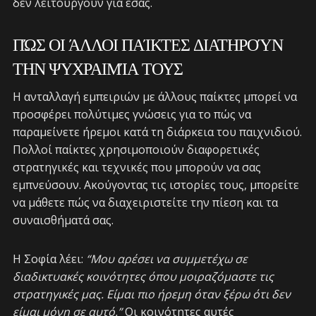
δεν λειτουργούν για εσάς.
ΠΏΣ ΟΙ ΆΛΛΟΙ ΠΑΊΚΤΕΣ ΔΙΑΤΗΡΟΎΝ
ΤΗΝ ΨΥΧΡΑΙΜΊΑ ΤΟΥΣ
Η ανταλλαγή εμπειριών με άλλους παίκτες μπορεί να
προσφέρει πολύτιμες γνώσεις για το πώς να
παραμείνετε ήρεμοι κατά τη διάρκεια του παιχνιδιού.
Πολλοί παίκτες χρησιμοποιούν διαφορετικές
στρατηγικές και τεχνικές που μπορούν να σας
εμπνεύσουν. Ακούγοντας τις ιστορίες τους, μπορείτε
να μάθετε πώς να διαχειριστείτε την πίεση και τα
συναισθήματά σας.
Η Σοφία λέει:
“Μου αρέσει να συμμετέχω σε
διαδικτυακές κοινότητες όπου μοιραζόμαστε τις
στρατηγικές μας. Είμαι πιο ήρεμη όταν ξέρω ότι δεν
είμαι μόνη σε αυτό.”
Οι κοινότητες αυτές