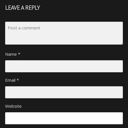
LEAVE A REPLY
Name
*
Email
*
Website