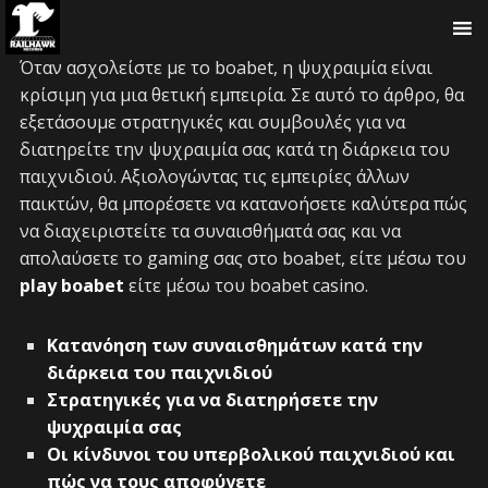
Όταν ασχολείστε με το boabet, η ψυχραιμία είναι
κρίσιμη για μια θετική εμπειρία. Σε αυτό το άρθρο, θα
εξετάσουμε στρατηγικές και συμβουλές για να
διατηρείτε την ψυχραιμία σας κατά τη διάρκεια του
παιχνιδιού. Αξιολογώντας τις εμπειρίες άλλων
παικτών, θα μπορέσετε να κατανοήσετε καλύτερα πώς
να διαχειριστείτε τα συναισθήματά σας και να
απολαύσετε το gaming σας στο boabet, είτε μέσω του
play boabet
είτε μέσω του boabet casino.
Κατανόηση των συναισθημάτων κατά την
διάρκεια του παιχνιδιού
Στρατηγικές για να διατηρήσετε την
ψυχραιμία σας
Οι κίνδυνοι του υπερβολικού παιχνιδιού και
πώς να τους αποφύγετε